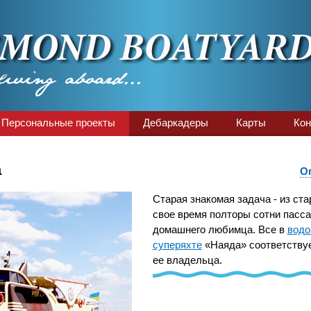
Персональные проекты
Дебаркадеры
Карты
Кон
а
О
Старая знакомая задача - из ста
свое время полторы сотни пасса
домашнего любимца. Все в
водо
суперяхте
«Наяда» соответствуе
ее владельца.