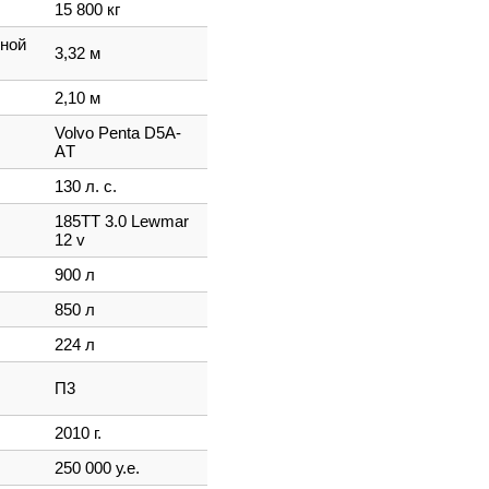
15 800 кг
нной
3,32 м
2,10 м
Volvo Penta D5A-
АT
130 л. с.
185TT 3.0 Lewmar
12 v
900 л
850 л
224 л
П3
2010 г.
250 000 у.е.