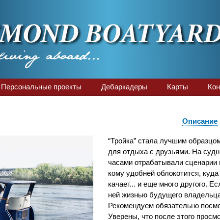
Персональные проекты
Дебаркадеры
Карты
Кон
Описание
“Тройка” стала лучшим образцом
для отдыха с друзьями. На судн
часами отрабатывали сценарии п
кому удобней облокотится, куда 
качает... и еще много другого. Е
ней жизнью будущего владельца 
Рекомендуем обязательно посм
Уверены, что после этого просм