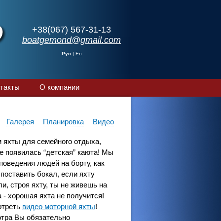
+38(067) 567-31-13
boatgemond@gmail.com
Рус
|
En
такты
О компании
Галерея
Планировка
Видео
 яхты для семейного отдыха,
е появилась “детская” каюта! Мы
оведения людей на борту, как
поставить бокал, если яхту
сли, строя яхту, ты не живешь на
- хорошая яхта не получится!
отреть
видео моторной яхты
!
отра Вы обязательно