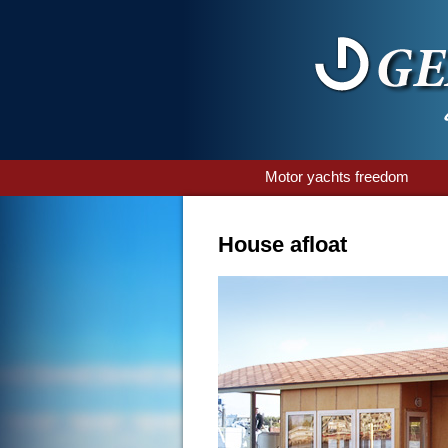
Motor yachts freedom
House afloat