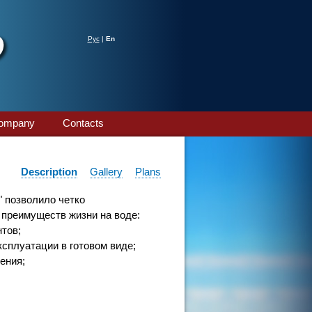
Рус
|
En
company
Contacts
Description
Gallery
Plans
 позволило четко
преимуществ жизни на воде:
нтов;
ксплуатации в готовом виде;
ения;